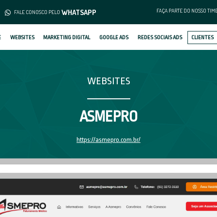
(62) 3253-1376
WHATS
MENTO
FALE CONOSCO PELO
SOBRE
WEBSITES
MARKETING DIGIT
htt