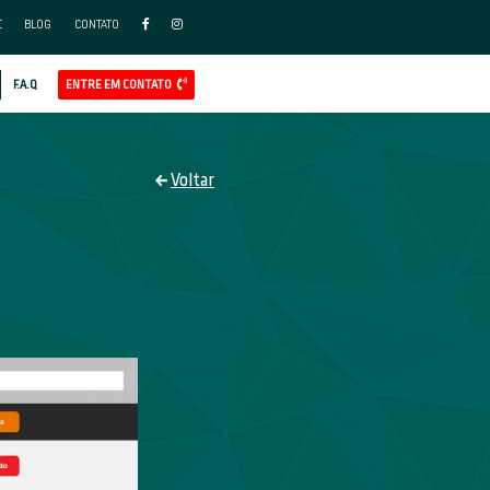
FAÇA PARTE DO NOSSO TIME
BLO
APP
AL
GOOGLE ADS
REDES SOCIAIS ADS
CLIENTES
F.A.Q
WEBSITES
ASMEPRO
ps://asmepro.com.br/