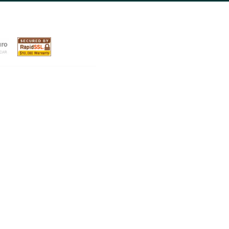
Junte-se aos nossos assinante
para expandir seu negócio.
Novidades e estratégias para conquistar