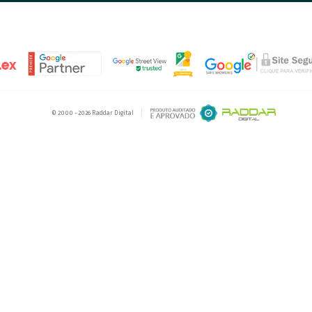
MENTO
NAVEGUE
253-1376
INÍCIO
A RADDAR DIGITAL
095-1376
RADDARIANOS
 PELO WHATSAPP
WEBSITES