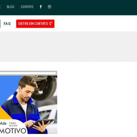
FAÇA PARTE DO NOSSO TIME
BLO
APP
AL
GOOGLE ADS
REDES SOCIAIS ADS
CLIENTES
F.A.Q
 ADS
GOOGLE ADS
MARKETING DIGITAL