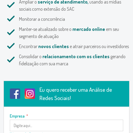
Ampliar o
serviço de atendimento,
usando as mídias
As demais redes sociais como Linkedin, Tik Tok, Pinterest e Snapchat
sociais como extensão do SAC
também possuem seus próprios gerenciadores de negócios, sendo
Monitorar a concorrência
possível anunciar por suas contas premium.
Manter-se atualizado sobre o
mercado online
em seu
segmento de atuação
Encontrar
novos clientes
e atrair parceiros ou investidores
Consolidar o
relacionamento com os clientes
gerando
fidelização com sua marca
Eu quero receber uma Análise de
Redes Sociais!
Empresa
*