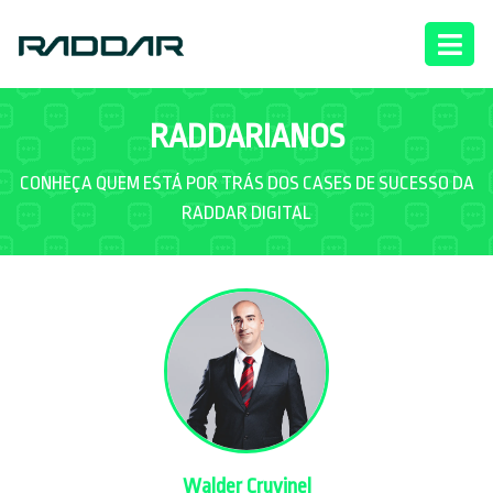
RADDARIANOS
CONHEÇA QUEM ESTÁ POR TRÁS DOS CASES DE SUCESSO DA
RADDAR DIGITAL
Walder Cruvinel