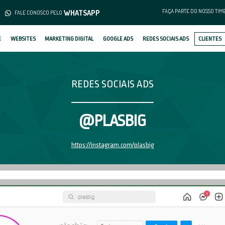
(62) 3253-1376
WHATS
MENTO
FALE CONOSCO PELO
SOBRE
WEBSITES
MARKETING DIGIT
RED
@
https: