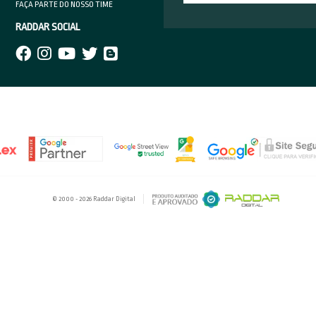
MENTO
NAVEGUE
253-1376
INÍCIO
A RADDAR DIGITAL
095-1376
RADDARIANOS
 PELO WHATSAPP
WEBSITES
MARKETING DIGITAL