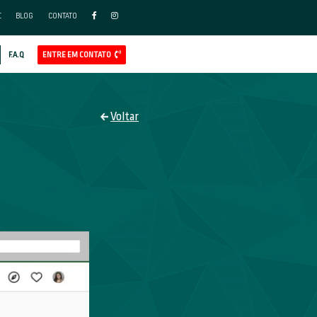
FAÇA PARTE DO NOSSO TIME
BLO
APP
AL
GOOGLE ADS
REDES SOCIAIS ADS
CLIENTES
F.A.Q
ES SOCIAIS ADS
PLASBIG
//instagram.com/plasbig