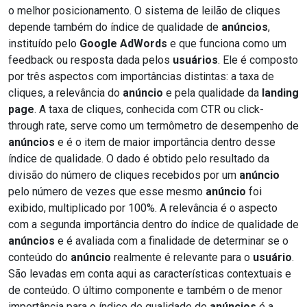
o melhor posicionamento. O sistema de leilão de cliques
depende também do índice de qualidade de
anúncios
,
instituído pelo
Google AdWords
e que funciona como um
feedback ou resposta dada pelos
usuários
. Ele é composto
por três aspectos com importâncias distintas: a taxa de
cliques, a relevância do
anúncio
e pela qualidade da
landing
page
. A taxa de cliques, conhecida com CTR ou click-
through rate, serve como um termômetro de desempenho de
anúncios
e é o item de maior importância dentro desse
índice de qualidade. O dado é obtido pelo resultado da
divisão do número de cliques recebidos por um
anúncio
pelo número de vezes que esse mesmo
anúncio
foi
exibido, multiplicado por 100%. A relevância é o aspecto
com a segunda importância dentro do índice de qualidade de
anúncios
e é avaliada com a finalidade de determinar se o
conteúdo do
anúncio
realmente é relevante para o
usuário
.
São levadas em conta aqui as características contextuais e
de conteúdo. O último componente e também o de menor
importância para o índice de qualidade de
anúncios
é a