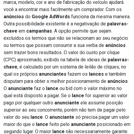
marca, modelo, cor e ano de fabricação do veículo ajudará
você a encontrar mais facilmente um comprador. Com os
anúncios
do
Google AdWords
funciona da mesma maneira.
Outra possibilidade existente é a negativação de
palavras-
chave
em
campanhas
. A opção permite que sejam
excluídos os termos que não se relacionam ao seu negócio
ou termos que possam consumir a sua verba de
anúncios
sem trazer bons resultados. O valor do custo por clique
(CPC) aproximado, exibido na tabela de ideias de
palavras-
chave
, é calculado por um sistema de leilão de cliques, no
qual os próprios
anunciantes
fazem os
lances
e também
disputam para obter o melhor posicionamento de
anúncios
.
O
anunciante
faz o
lance
ou bid com o valor máximo no
qual está disposto a pagar. Se o
lance
for superior ao valor
pago por qualquer outro
anunciante
ele assume posição
superior ao seu concorrente, porém não tem de pagar pelo
valor do seu
lance
. O
anunciante
só precisa pagar um valor
maior do que o
lance
feito pelo
anunciante
posicionado em
segundo lugar. O maior
lance
não necessariamente garante