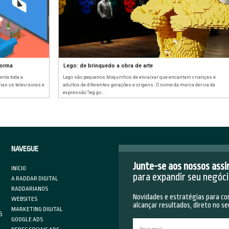
es de sucesso no marketing digital?
Como ultr
negócios?
 publicidade, mas em todos os trabalhos o
Vender produ
esultados. Diante disso, a satisfação de conseguir
estão alguma
atrapalham s