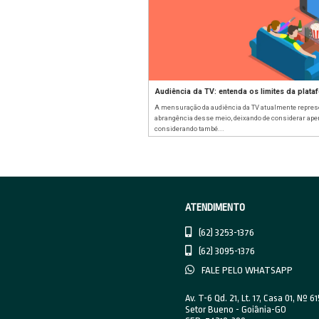
Quais os indicador
Não apenas na área de
propósito é alcançar r
efeitos positi...