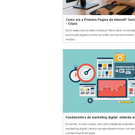
Como era a Primei
- Cópia
Você sabe como a web
a evolução digital e 
vendas.