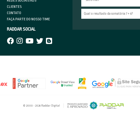
ntenda os limites da plataforma
Lego: de b
ncia da TV atualmente representa toda a
Lego são peq
o, deixando de considerar apenas os televisores e
adultos de d
.
expressão “le