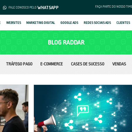
(62) 3253-1376
WHATS
MENTO
FALE CONOSCO PELO
SOBRE
WEBSITES
MARKETING DIGIT
B
TRÁFEGO PAGO
E-COM