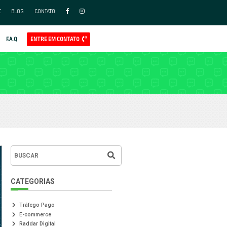
FAÇA PARTE DO NOSSO TIME
BLO
APP
AL
GOOGLE ADS
REDES SOCIAIS ADS
CLIENTES
F.A.Q
LOG RADDAR
MERCE
CASES DE SUCESSO
VENDAS