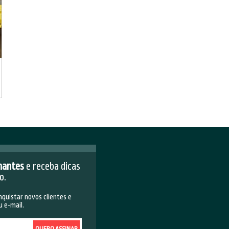
apassar as objeções que atrapalham seus
tos e serviços está cada dia mais complicado, mas aqui
s dicas de como você pode ultrapassar as objeções que
eus n...