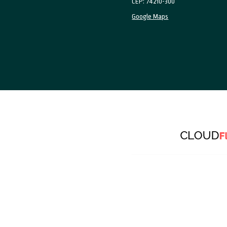
Audiência da TV: e
A mensuração da audiê
abrangência desse mei
considerando també..