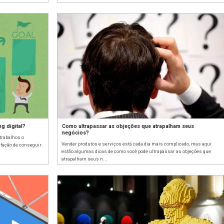
rketing digital: entenda melhor
Aumento d
s, tem dificuldade de entender o processo que o
Quando se co
essita para desenvolver um serviço. O
como objetiv
...
contato ou ...