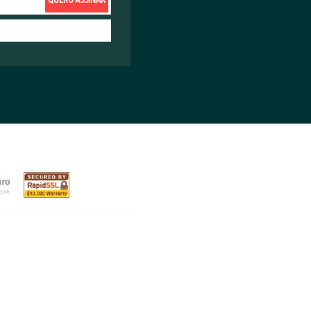
rinquedo a obra de arte
uenos bloquinhos de encaixar que encantam crianças e
iferentes gerações e origens. O nome da marca deriva da
g go...