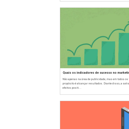
Fundamentos de ma
O cliente, muitas veze
marketing digital nec
conhecimento do públi