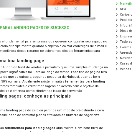
AS E FERRAMENTAS PARA LANDING PAGES DE 
r landing pages de sucesso é fundamental para empresas qu
nte online. Seu uso é indicado principalmente quando o objet
rter leads. Pensando na importância desse recurso, selecio