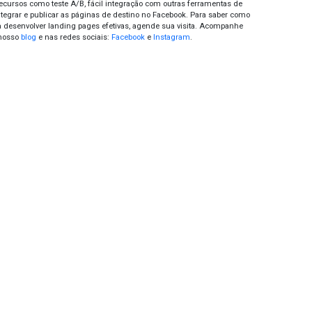
ad Lovers permite montar e customizar landing pages a parti
los pré-definidos, muitos exemplos e facilidade de manusei
KlickPages
ferramenta possibilita a edição de códigos e a fácil troca d
ão da landing page. Além disso, o KlickPages também permite
InstaPage
e as
ferramentas para landing pages
, o InstaPages é uma da
a com um editor drag-and-drop, software com mais de 70 mod
erviços como o Google Analytics e redes sociais.
Klickofflabs
ckofflabs é indicado para promoção de concursos e campanh
amento de produtos. Essa ferramenta permite dar um nome à
 adicionar pop ups no site e até usar páginas já existentes.
OptimizePress
timizePress disponibiliza várias ferramentas para sites em
ão de uma landing page. Ele oferece opções de título, vídeo, á