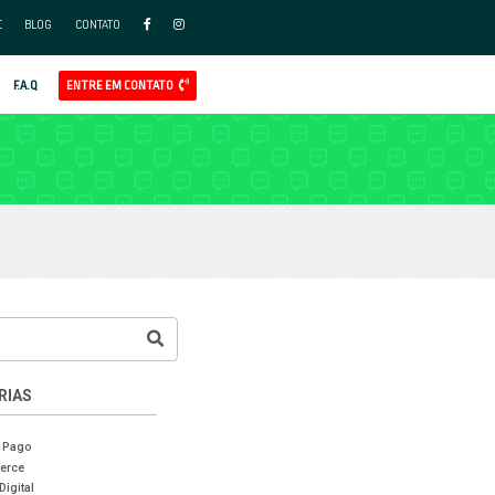
FAÇA PARTE DO NOSSO TIME
BLO
APP
AL
GOOGLE ADS
REDES SOCIAIS ADS
CLIENTES
F.A.Q
LOG RADDAR
MERCE
CASES DE SUCESSO
VENDAS