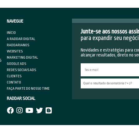
mentos e outras funcionalidades que ajudam a tornar a land
tiva para o usuário.
Lander
der está entre as
ferramentas para landing pages
indicada
endedores iniciantes. Ela permite criar páginas do zero usa
r?, além de disponibilizar recursos como teste A/B, fácil int
ting e possibilidade de integrar e publicar as páginas de d
mos ajudar sua empresa a desenvolver landing pages efetiva
 informações e dicas em nosso
blog
e nas redes sociais:
Fac