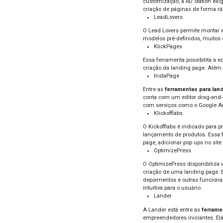
land
Imp
As l
taxa 
uma 
otim
pag
camp
Fer
Essa 
alto 
Essa
cust
criaç