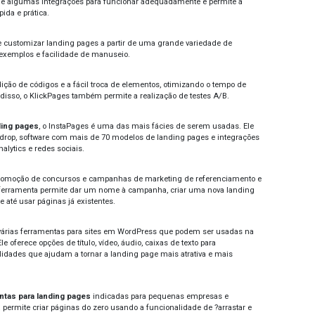
ing pages de sucesso.
ortância de criar uma boa landing page
anding pages são usadas no fundo do funil de vendas e pe
de conversão tenha um impacto significativo no lucro ao lon
taxa de conversão mais alta do que as outras e, segundo p
izadas chegam a converter 30% ou mais. Atualmente existe
es
que permitem usar diferentes templates e editar mensagen
anha. Conheça algumas abaixo e entenda como otimizar as 
ramentas para landing pages: conheça as pr
Unbounce
ferramenta permite criar uma landing page do zero ou parti
nível de customização e possibilidade de contratar planos at
RD Station
 é uma das mais conhecidas
ferramentas para landing pag
omização, a RD Station exige algumas integrações para func
ão de páginas de forma rápida e prática.
LeadLovers