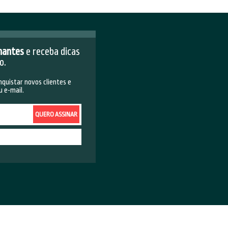
ing page mais atrativa e mais
s para pequenas empresas e
ndo a funcionalidade de ?arrastar e
egração com outras ferramentas de
estino no Facebook. Para saber como
s, agende sua visita. Acompanhe
ebook
e
Instagram
.