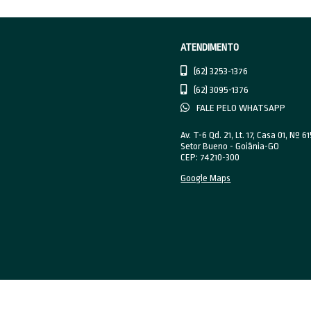
depoi
intui
A Lan
empre
solta
marke
pode
mais