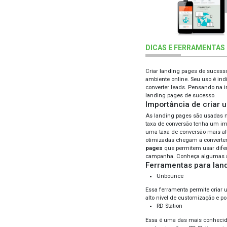
DIC
Cria
ambie
conve