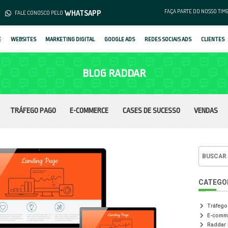
(62) 3253-1376
WHATS
MENTO
FALE CONOSCO PELO
SOBRE
WEBSITES
MARKETING DIGIT
B
TRÁFEGO PAGO
E-COM