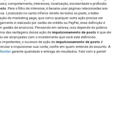
asta criar uma página no facebook e sair postando conteúdo?
camos os dados da empresa, elaboramos uma capa bacana, um
io/empresa, chamamos alguns perfis para curtir sua página.
ir as linhas editoriais, preparar os conteúdos, datas e legend
iros posts e ir sentindo os resultados. Depois de um certo 
culações para investir em
impulsionamento de posts
. Aí ve
o que é o
impulsionamento de posts
? É basicamente mostr
m relevantes para a sua marca/negócio. As mensagem que 
or desempenho conseguem estender um alcance maior aos 
fácil de fazer,
impulsionamento de posts
exige muita atenç
amenta de impulsionar faz parte de uma estratégia de expos
údo para os fãs da página, e não de conquista de novos fãs, 
equência de uma boa divulgação.
heça a Ferramenta
ir o objetivo da campanha é o primeiro passo antes de come
itar o público certo para cumprir com o objetivo é o segund
al. Use filtros como idade, sexo, comportamento, interesses, l
 o
impulsionamento de posts
. Para o filtro de interesse, é
tos que o seu público busca. Localizado no canto inferior dire