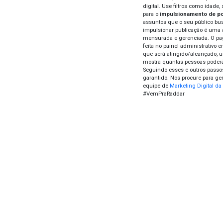
Não b
colo
negóc
defin
prime
espe
Mas 
seja
melh
algo 
ferr
conte
cons
Con
Defin
Delim
digit
para
assun