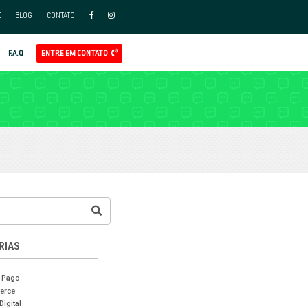
FAÇA PARTE DO NOSSO TIME
BLO
APP
AL
GOOGLE ADS
REDES SOCIAIS ADS
CLIENTES
F.A.Q
LOG RADDAR
MERCE
CASES DE SUCESSO
VENDAS