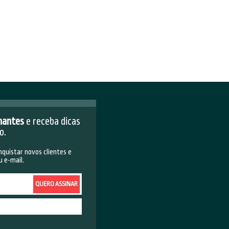
qualquer outra ação precisa ser
édito ou PayPal, essa definição é
m valores, isso depende do público
impulsionamento de posts
é que ele
to que você está definindo.
e
impulsionamento de posts
é
confie em quem entende do assunto. A
 de resultados. Fale com a gente!