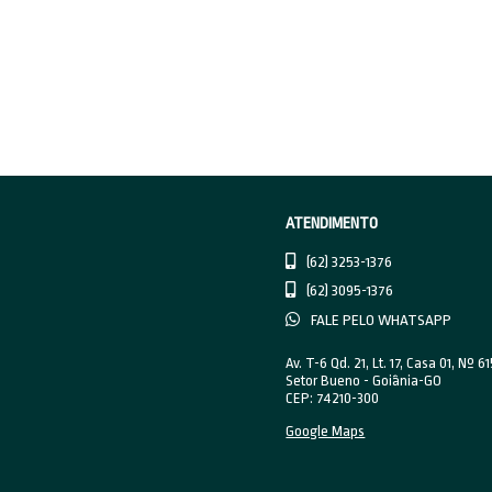
impu
mensu
feita
que 
most
Segui
garan
equi
#Vem