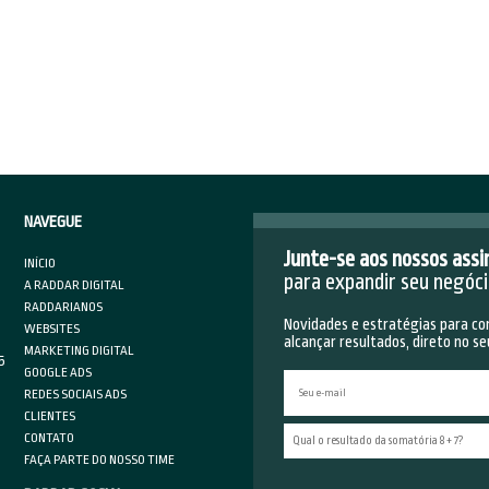
lsionar publicação é uma ação de marketing paga, que como 
rada e gerenciada. O pagamento é realizado por cartão de cr
 no painel administrativo em gestão de anúncios. Pensando e
será atingido/alcançado, uma das vantagens dessa ação de
ra quantas pessoas poderão ser alcançadas com o investimen
ndo esses e outros passos importantes, o sucesso da ação d
tido. Nos procure para gerenciar e impulsionar sua conta, 
pe de
Marketing Digital da Raddar
garante qualidade e entrega
PraRaddar