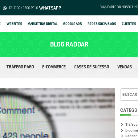
(62) 3253-1376
WHATS
MENTO
FALE CONOSCO PELO
SOBRE
WEBSITES
MARKETING DIGIT
B
TRÁFEGO PAGO
E-COM