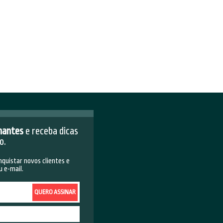
 relações interpessoais ou promover a
tem a oferecer, hoje tudo se é feito na
 como lição durante uns bons anos, a
 o que está acontecendo no momento e
ista, hoje com a rapidez e evolução da
em cursos e tudo que você precisa na
s que um assunto não atraia, leia e
cia faz, veja filmes atuais e grandes
o, mude de caminho, vá a lugares que
nsights
com novas ideias.