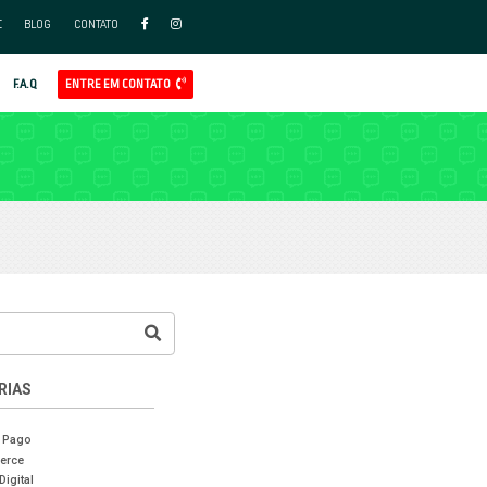
FAÇA PARTE DO NOSSO TIME
BLO
APP
AL
GOOGLE ADS
REDES SOCIAIS ADS
CLIENTES
F.A.Q
LOG RADDAR
MERCE
CASES DE SUCESSO
VENDAS