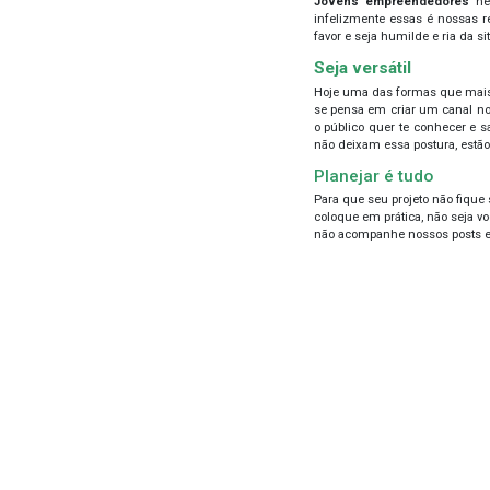
Mon
Para
emp
blog
cont
ident
que s
For
Crie
seu 
que 
para
Par
Todo
não 
rede