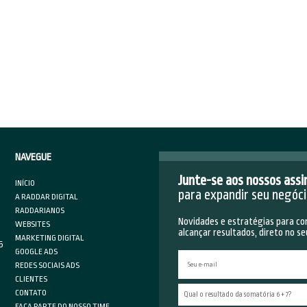
a.
ace uma causa
ela qual for, deixe bem claro sua causa, mesmo que seja de
ção digital, deixe claro para os leitores o que você deseja e 
 troca, vocês
jovens empreendedores
terá que levar isso
".
ormação nunca é demais
 auto-didata, busque informações na própria internet sobre
isso para seu blog ou canal que possua, com o seu ponto de v
ologia, não se prenda a diplomas e aulas presenciais, exist
net, basta querer.
 da casinha
da zona de conforto para acompanhar tendências, por mai
da, afinal "gosto não se discute". Veja o que sua concorrên
sicos, leia revistas livros de diferentes estilos de mercad
 imaginou ir, assim você pode refrescar sua mente e criar
i