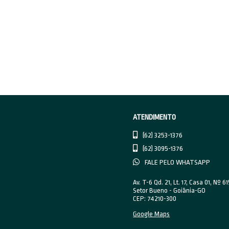
form
Abr
Seja 
educa
base
"troca
Inf
Seja
leve 
tecn
inter
Sai
Sai 
enten
clás
nunca