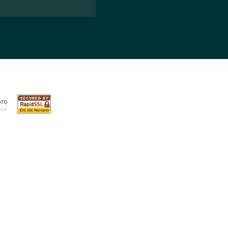
ticas e comentários maldosos, mas
ve para o lado pessoa, use isso a seu
.
essos são os vídeos, então não exite
acilmente complementar o outro. Hoje
se interessam por isso, empresas que
o mercado.
tas, prazos, cronogramas, assuntos e
sonhos!
Jovens empreendedores
ou
te guiar e ajudar nessa empreitada.