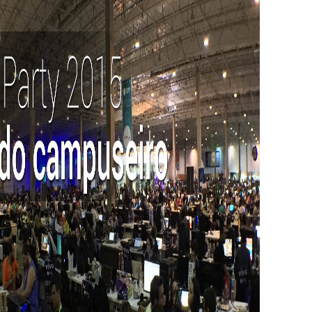
ENS EMPREENDEDORES APRENDAM COM A CA
campuseiros nerds e startups para
jovens 
to com uma grande bagem no assunto tecnologia ao longo 
úblico e o crescimento de startups e
jovens empreendedo
atilidade online. Também vem atraindo o público mais velh
 atualizar com os novos modelos de mercado online. Vale a 
us Party de 2015 e colocar em prática nos negócios, voc
ns assim: