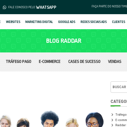
(62) 3253-1376
WHATS
MENTO
FALE CONOSCO PELO
SOBRE
WEBSITES
MARKETING DIGIT
B
TRÁFEGO PAGO
E-COM