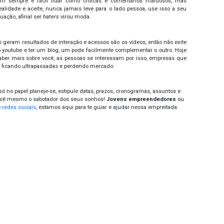
itore sua audiência
 quem trabalha ou possuem blogs a dica da vez é 
reendedores
e seu público. Sempre prevalece claro, além d
, você também deve acompanhar os resultados e interações d
rolando bem audiência você terá um norte a seguir, e um c
ifica, assim então com base nessa troca comece a gerar estr
eus leitores fornecem.
me uma identidade
 sua marca, sua própria identidade, para ser lembrado
diferencial e características para se destacar na multidão,
com certeza também vão se ver e se identificar gerando b
 sua empresa.
cerias ajudam seu marketing
 início é complicado então a melhor forma de gerar um mar
renda lucros instantaneamente, são as parcerias com blog
, ou até mesmo citando em seus posts, dessa forma você ch