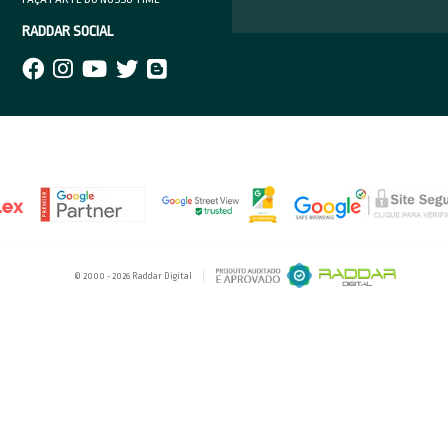
e as coisas na esportiva
ens empreendedores
nem sempre é fácil lidar como crí
izmente essas é nossas realidade e aceite, nunca jamais le
 e seja humilde e ria da situação, afinal ser
haters
virou moda
a versátil
 uma das formas que mais geram resultados de interação e ac
ensa em criar um canal no youtube e ter um blog, um pode f
blico quer te conhecer e saber mais sobre você, as pessoas 
deixam essa postura, estão ficando ultrapassadas e perdend
nejar é tudo
que seu projeto não fique só no papel planeje-se, estipule da
que em prática, não seja você mesmo o sabotador dos seus 
acompanhe nossos posts e
redes sociais
, estamos aqui para 