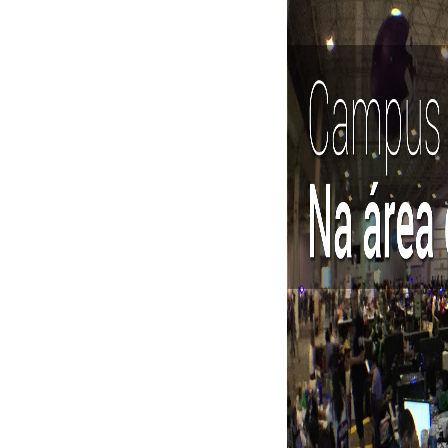
JOV
De 
Even
seu p
vers
e se
Camp
jove