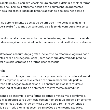
tar o ticket médio do seu negócio, bem como de fato existir 
e contexto, alguns aspectos devem ser observados de perto,
al, a plataforma deve acompanhar também o desenvolvimento 
 e objetivos estabelecidos.
 aspecto relevante é analisar as integrações com determina
tar atento à segurança de dados e a linguagem utilizada. Em 
ionamento básico da plataforma e suas funcionalidades, de 
ompra.
tema operacional
lemas com processos internos são muito comuns na rotina 
endentemente de seu porte ou segmento. Por isso, utilizar 
erações rotineiras é um passo muito importante para quem q
 contexto, o uso de um ERP ou back-office pode simplificar a 
 em vista que ele atua diretamente desde o faturamento até
 fiscais, recolhimento de impostos, gestão de estoque e muit