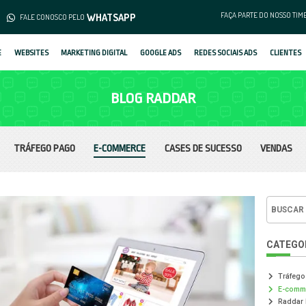
(62) 3253-1376
WHATS
MENTO
FALE CONOSCO PELO
SOBRE
WEBSITES
MARKETING DIGIT
B
TRÁFEGO PAGO
E-COM