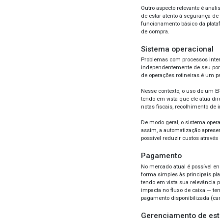
Qua
De mo
possí
deve 
médi
Para 
Paulo
5 ano
dire
Nesse
como 
siste
A se
Pla
Em vi
de lo