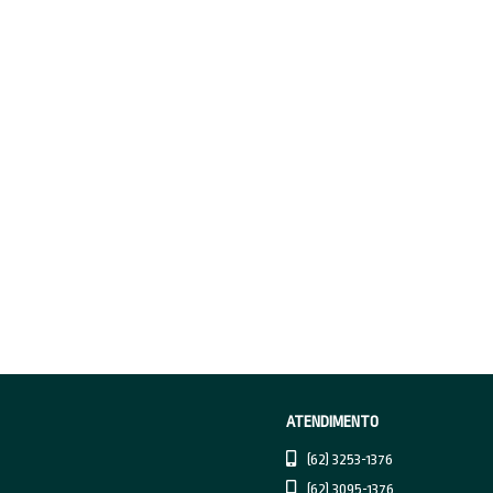
Se p
práti
sua c
Esse
de um
de se
Além 
culmi
ainda
Sis
Outr
rastr
camin
comm
Ident