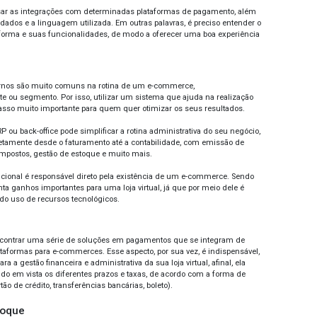
l a importância de um planejamento para ev
do geral, todo negócio passa diretamente por uma certa impr
vel utilizar algumas ferramentas e projeções para entender
traçar para atingir bons resultados. Para tanto, é essencial co
o ou longo prazo.
ilustrar melhor o cenário nacional de empreendedorismo dig
, a falta de planejamento é um dos principais responsáveis
s de vida. Em resumo, isso ocorre porque é a partir do plan
ções, passando por atalhos e minimização de erros muito co
 sentido, a geração de resultados eficientes passa diretamen
a definição da plataforma, sistema operacional, formas de 
ma de rastreamento, logística reversa, entre outros pontos es
guir, abordaremos um pouco mais sobre cada um deles.
taforma
a de regra, plataformas para e-commerces são ferramentas in
jas virtuais. Por meio delas é possível, por exemplo, ser enco