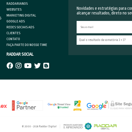
equentemente, oferecer mais segurança para quem está comp
m para a empresa acompanhar todo trajeto, tendo em vista q
tantes, fica mais fácil corrigir de modo a evitar atrasos, rec
ística reversa
s principais desafios das lojas virtuais, em relação ao varejo
ocas e devoluções. Isso se dá devido ao fato de que a compra 
talhes do produto. Logo, a solicitação de troca ou devolução,
 um evento praticamente inevitável em alguns casos.
ística reversa, por sua vez, está atrelada a esse tipo de situaç
rso que o produto faz entre o cliente e a loja. Sendo assim, 
adamente as etapas da logística reversa — incluindo detalhe
a minimizar eventuais prejuízos, já que os custos se multipl
luindo, o planejamento cauteloso pode evitar despesas desn
tudo nas mídias sociais. Nesse sentido, é fundamental asse
ga de um produto ocorra da forma esperada, evitando assim f
 atento a todos os tópicos que apresentamos é uma forma de 