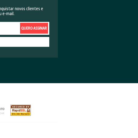
rando. De igual modo, é importante
ue, se surgirem intercorrências
lamações e até mesmo extravios.
 físico, é evitar o número de pedidos
online não permite que o cliente veja
 embora possa ser minimizada, trata-
ão. Tendo em vista que ela retrata o
é fundamental planejar
s do frete, embalagem, estoque, etc
icam.
ecessárias e muitas reclamações,
gurar que cada etapa de venda e
alhas cruciais. Em contrapartida,
otimizar o seu processo de vendas,