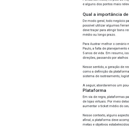
PLA
LOJ
Tend
qual
bene
inde
Prov
manu
efic
dese
Pensa
e al