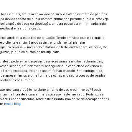
do geral, o sistema operacional é responsável direto pela 
, a automatização apresenta ganhos importantes para uma loja
vel reduzir custos através do uso de recursos tecnológicos.
gamento
ercado atual é possível encontrar uma série de soluções e
 simples às principais plataformas para e-commerces. Esse as
 em vista sua relevância para a gestão financeira e administrati
ta no fluxo de caixa — tendo em vista os diferentes prazos e
ento disponibilizada (cartão de crédito, transferências bancár
enciamento de estoque
ne a seguinte situação: o cliente visitou o seu site, escolhe
agamento, concluindo assim o seu pedido. Entretanto, acab
s com um e-mail informando a indisponibilidade do produto 
elamento da compra.