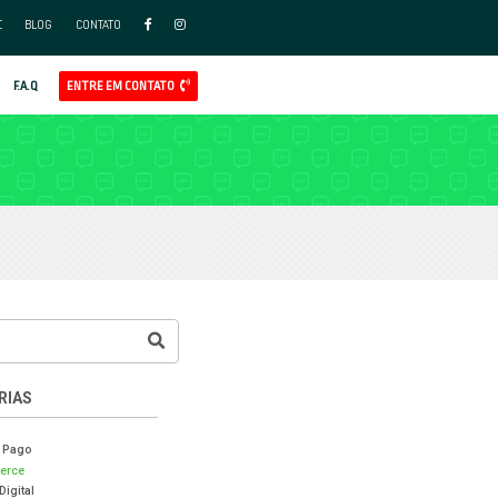
FAÇA PARTE DO NOSSO TIME
BLO
APP
AL
GOOGLE ADS
REDES SOCIAIS ADS
CLIENTES
F.A.Q
LOG RADDAR
MERCE
CASES DE SUCESSO
VENDAS