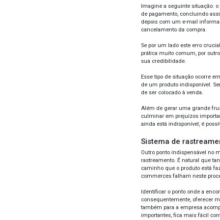
aumen
Ness
afin
metas
Outro
de es
func
de c
Sis
Prob
indep
de op
Nesse
tendo
notas