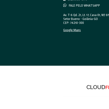
cons
també
impor
Log
Um do
de tr
os de
se de
A log
percu
adequ
— par
Conc
sobre
entre
estar