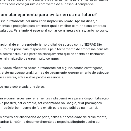
NEJANDO UM E-COMMERCE: PRIMEIROS PASS
A VIRTUAL
o em vista o atual cenário econômico, montar um e-commerc
quer empreendedor. De modo geral, o comércio digital se tr
ficia com custos mais baixos, além de apresentar uma grand
pendentemente da sua localização.
a disso, o número de empresas no âmbito digital vem cresc
tenção de pontos físicos, o investimento em e-commerces
iente na ampliação das operações. Contudo, alguns erros po
mpenho e o faturamento.
ndo nisso, no post de hoje vamos mostrar a importância do p
guns dos pontos mais relevantes para começar um e-comme