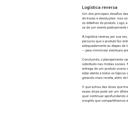
De mo
assim
possí
Pa
No m
forma
tendo
impac
pagam
Ger
Imagi
de p
depoi
canc