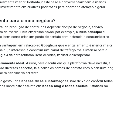
ontrapartida
, aqueles que sequer sabem que têm um proble
ções sobre assuntos específicos. Logo, a chance de escolh
ena. Ademais, a
concorrência no mercado eleva os preço
s de investimento financeiro.
es Sociais
do pensamos em
anúncios nas redes sociais
, logo assoc
book Ads ou Instagram Ads
. Na verdade, ambas as platafo
nto é tráfego pago
. Porém, há também outras opções, como
ok Ads
e muito mais.
s elas têm como
objetivo
aproveitar sua audiência para traz
como ocorre no
Google Ads
. A principal diferença é que lá, 
 relacionado aos anúncios no próprio buscador que, por sua
cinadas.
as redes sociais, normalmente o usuário está navegando d
her, tem diversos links patrocinados exibidos em seu feed. 
s sociais
é que eles tem como missão diferentes objetivos, 