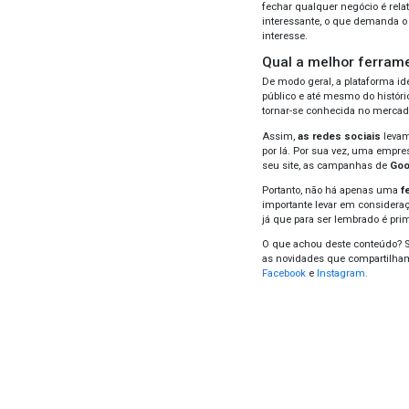
Em
c
solu
pequ
termo
Red
Quan
Face
assu
TikT
Toda
tal 
termo
patro
Já n
escol
rede