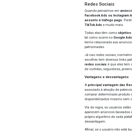
asser
Goo
O
Go
disp
anúnc
Além
segme
públ
No
G
exib
Rede 
Vant
Quan
espe
de fa
é mai