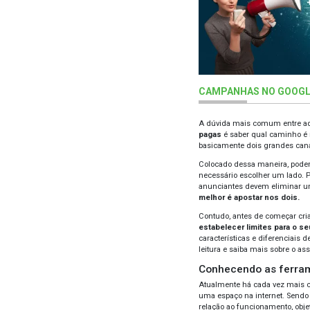
CAM
A dú