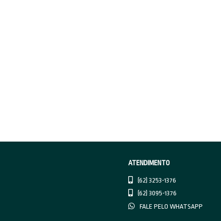
de cu
Vant
A
pr
assoc
comp
disp
Via d
apar
própr
desv
Afina
fech
inter
inter
Qua