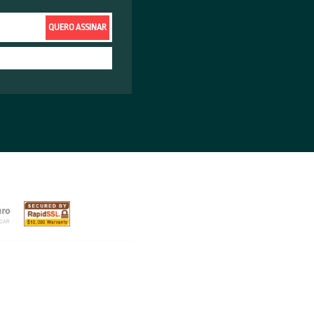
de do tipo de negócio, serviço,
, por exemplo,
a ideia principal
é
ntato com potenciais consumidores.
 já que o engajamento é menor maior
nal de tráfego mais intenso para o
s, melhor desempenho.
r em que plataforma deve investir, é
s pontos de contato com o consumidor,
ormações
, não deixe de conferir todas
log e redes sociais.
Estamos no