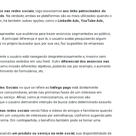
tiva. Veja:
gle Ads
ogle Ads
, anteriormente conhecido como
Google Adwords
, 
onibiliza várias ferramentas para empresas que desejam pag
ios e, assim, ter maior destaque no motor de busca.
 da vantagem de atingir um público mais expressivo,
os anú
ntação de públicos. Com isso, os resultados são bastante exp
ico mais qualificado para a empresa
, já que eles estão mai
oogle Ads
, o anunciante pode criar seus próprios anúncios
idos. Há dois caminhos:
a Rede de Pesquisa,
que está direcion
de Display
, cujos anúncios são exibidos em plataformas parc
agens e desvantagens
do decidimos buscar por algo na internet, provavelmente já
ramos encontrar. Portanto, essa é uma das maiores vantage
to estão buscando por soluções que o anunciante oferece. C
or, já que os usuários estão prontos para comprar.