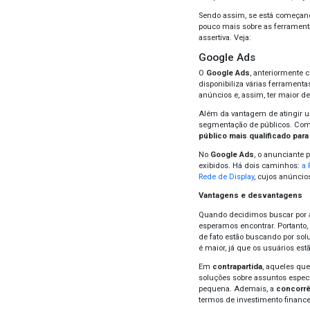
paga
basi
Colo
neces
anun
melh
Cont
esta
carac
leitu
Con
Atua
uma e
relaç
Send
pouco