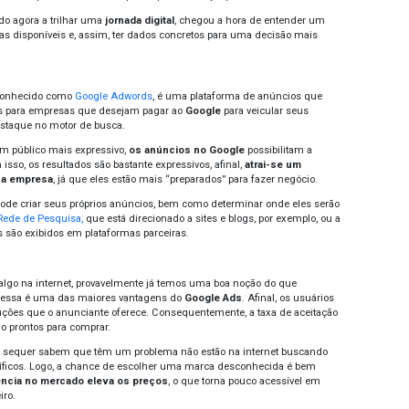
s
é saber qual caminho é melhor seguir. Normalmente, essa
camente dois grandes canais de aquisição:
o Google Ads e 
cado dessa maneira, podemos até mesmo acreditar que os dois
sário escolher um lado. Porém este não é o caso, até porqu
ciantes devem eliminar um em detrimento do outro. Portanto
or é apostar nos dois.
udo, antes de começar criando campanhas
no Google e nas
belecer limites para o seu orçamento.
Com isso em mente, 
terísticas e diferenciais de cada
“big tech”
para tomar uma d
ra e saiba mais sobre o assunto!
hecendo as ferramentas disponíveis
lmente há cada vez mais canais e
ferramentas de marketing
spaço na internet. Sendo assim, você deve entender as difer
ão ao funcionamento, objetivos e tipos de resultados que se
o assim, se está começando agora a trilhar uma
jornada digi
 mais sobre as ferramentas disponíveis e, assim, ter dados