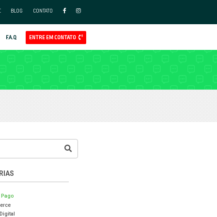
FAÇA PARTE DO NOSSO TIME
BLO
APP
AL
GOOGLE ADS
REDES SOCIAIS ADS
CLIENTES
F.A.Q
LOG RADDAR
MERCE
CASES DE SUCESSO
VENDAS