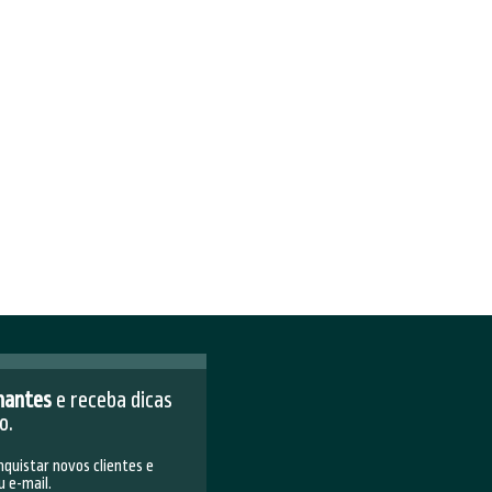
áfego pago
está diretamente
iras fases de um interesse em
namos, os anúncios são
e busca sobre determinado assunto.
vídeos de amigos e familiares quando
semelhança, conforme sugerido pelo
cio também pode se tornar uma
 rede social
, sua disponibilidade de
 caso a conversão também é menos
os para chamar a atenção e gerar
?