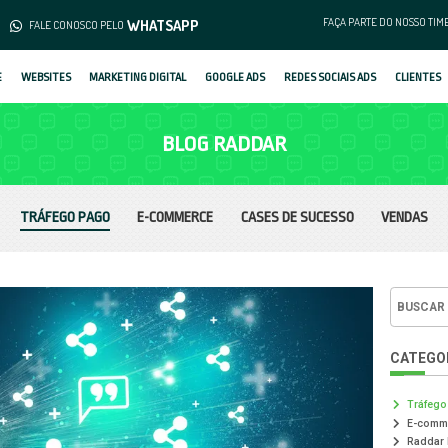
(62) 3253-1376
WHATS
MENTO
FALE CONOSCO PELO
SOBRE
WEBSITES
MARKETING DIGIT
B
TRÁFEGO PAGO
E-COM