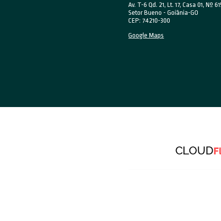
De mo
públ
torn
Assi
por l
seu 
Port
impor
já qu
O qu
as n
Face