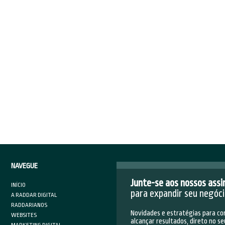
rtidas, seguidores, preenchimento de formulários, etc.
agens e desvantagens
incipal vantagem das Redes Sociais
no que se refere ao
tr
iado à atração de potenciais consumidores, ainda nas prime
rar determinado produto ou serviço. Afinal, como já mencio
onibilizados mesmo sem que o usuário demonstre intenção d
e regra, os usuários estão
nas redes sociais
vendo fotos e 
ecem anúncios baseados em um conjunto de interesses por 
io algoritmo de cada plataforma. Em contrapartida, o benefí
antagem.
l, se o usuário não está buscando
um produto ou serviço na
ar qualquer negócio é relativamente menor. Portanto, neste
essante, o que demanda o investimento em criativos poderos
esse.
l a melhor ferramenta para o meu negócio