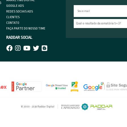
do geral, a plataforma ideal de produção de conteúdos depen
ico e até mesmo do histórico da marca. Para empresas novas
ar-se conhecida no mercado, bem como criar um ponto de co
m,
as redes sociais
levam vantagem em relação ao
Google
,
á. Por sua vez, uma empresa cujo interesse é construir um ca
site, as campanhas de
Google Ads
apresentarão, sem dúvida
anto, não há apenas uma
ferramenta ideal.
Assim, para decidi
tante levar em consideração diversos aspectos, tais como o
e para ser lembrado é primeiro necessário ser visto.
e achou deste conteúdo? Se gostou das
nossas dicas e inf
ovidades que compartilhamos sobre este assunto em
nosso b
book
e
Instagram.